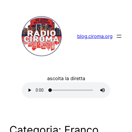
Vai
al
contenuto
blog.ciroma.org
ascolta la diretta
Categoria:
Franco