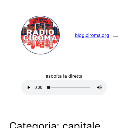
Vai
al
contenuto
blog.ciroma.org
ascolta la diretta
Categoria:
capitale