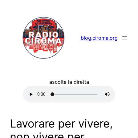
Vai
al
contenuto
blog.ciroma.org
ascolta la diretta
Lavorare per vivere,
non vivere per