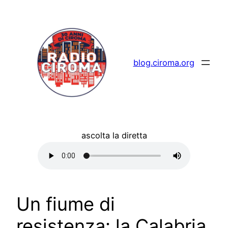
Vai
al
contenuto
blog.ciroma.org
ascolta la diretta
Un fiume di
resistenza: la Calabria