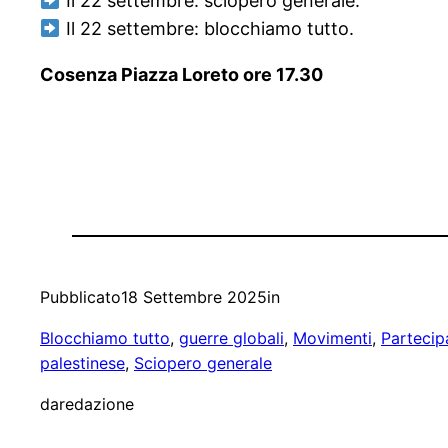
Il 22 settembre: sciopero generale.
Il 22 settembre: blocchiamo tutto.
Cosenza Piazza Loreto ore 17.30
Pubblicato
18 Settembre 2025
in
Blocchiamo tutto
, 
guerre globali
, 
Movimenti
, 
Partecip
palestinese
, 
Sciopero generale
da
redazione