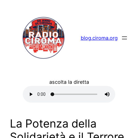
Vai
al
contenuto
blog.ciroma.org
ascolta la diretta
La Potenza della
Solidarietà e il Terrore