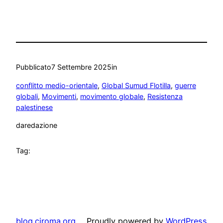
Pubblicato
7 Settembre 2025
in
conflitto medio-orientale
, 
Global Sumud Flotilla
, 
guerre
globali
, 
Movimenti
, 
movimento globale
, 
Resistenza
palestinese
da
redazione
Tag:
blog.ciroma.org
Proudly powered by
WordPress