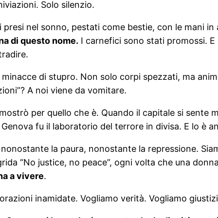
viazioni. Solo silenzio.
 presi nel sonno, pestati come bestie, con le mani in al
a di questo nome.
I carnefici sono stati promossi. E
radire.
la, minacce di stupro. Non solo corpi spezzati, ma anime
ituzioni”? A noi viene da vomitare.
 mostrò per quello che è. Quando il capitale si sente m
enova fu il laboratorio del terrore in divisa. E lo è a
nonostante la paura, nonostante la repressione. Sia
 grida “No justice, no peace”, ogni volta che una do
a a vivere
.
zioni inamidate. Vogliamo verità. Vogliamo giustizia