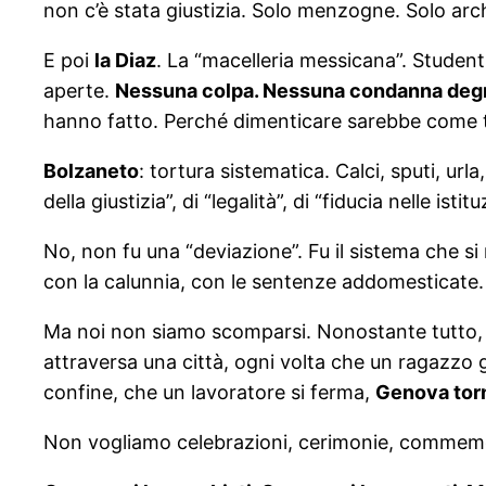
non c’è stata giustizia. Solo menzogne. Solo archi
E poi
la Diaz
. La “macelleria messicana”. Studenti
aperte.
Nessuna colpa. Nessuna condanna degn
hanno fatto. Perché dimenticare sarebbe come t
Bolzaneto
: tortura sistematica. Calci, sputi, ur
della giustizia”, di “legalità”, di “fiducia nelle ist
No, non fu una “deviazione”. Fu il sistema che si
con la calunnia, con le sentenze addomesticate. G
Ma noi non siamo scomparsi. Nonostante tutto, 
attraversa una città, ogni volta che un ragazzo
confine, che un lavoratore si ferma,
Genova torn
Non vogliamo celebrazioni, cerimonie, commemora