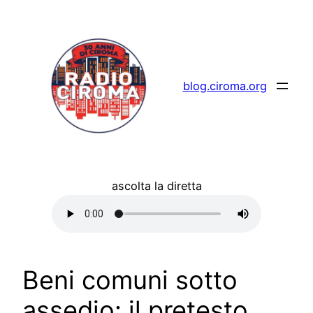
Vai
al
contenuto
blog.ciroma.org
ascolta la diretta
Beni comuni sotto
assedio: il pretesto