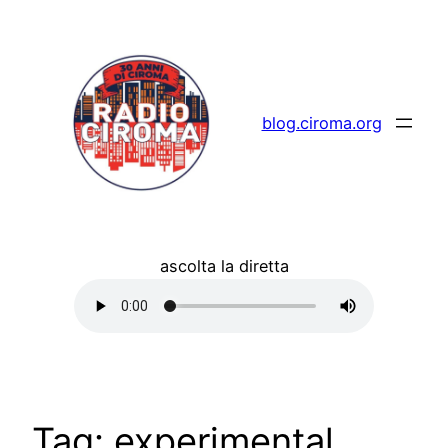
Vai
al
contenuto
blog.ciroma.org
ascolta la diretta
Tag:
experimental