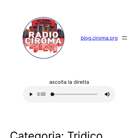
Vai
al
contenuto
blog.ciroma.org
ascolta la diretta
Categoria:
Tridico