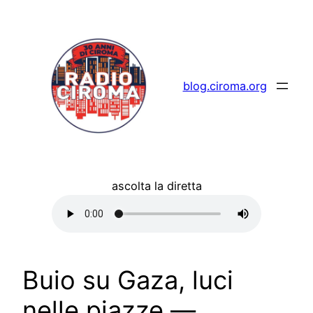
Vai
al
contenuto
blog.ciroma.org
ascolta la diretta
Buio su Gaza, luci
nelle piazze —