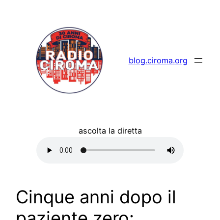
Vai
al
contenuto
blog.ciroma.org
ascolta la diretta
Cinque anni dopo il
paziente zero: